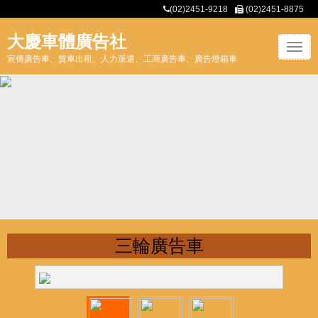
(02)2451-9218
(02)2451-8875
大慶車體廣告社
T
宣傳廣告車、貨車出租、人力派遣、工商廣告車、廣告燈箱車
o
g
g
l
e
n
a
v
i
g
a
t
三輪廣告車
i
o
n